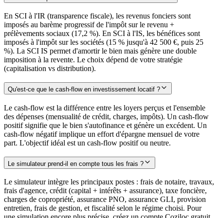
En SCI à l'IR (transparence fiscale), les revenus fonciers sont
imposés au barème progressif de l'impôt sur le revenu +
prélèvements sociaux (17,2 %). En SCI à l'IS, les bénéfices sont
imposés à l'impôt sur les sociétés (15 % jusqu'à 42 500 €, puis 25
%). La SCI IS permet d'amortir le bien mais génère une double
imposition à la revente. Le choix dépend de votre stratégie
(capitalisation vs distribution).
Qu'est-ce que le cash-flow en investissement locatif ?
Le cash-flow est la différence entre les loyers perçus et l'ensemble
des dépenses (mensualité de crédit, charges, impôts). Un cash-flow
positif signifie que le bien s'autofinance et génère un excédent. Un
cash-flow négatif implique un effort d'épargne mensuel de votre
part. L'objectif idéal est un cash-flow positif ou neutre.
Le simulateur prend-il en compte tous les frais ?
Le simulateur intègre les principaux postes : frais de notaire, travaux,
frais d'agence, crédit (capital + intérêts + assurance), taxe foncière,
charges de copropriété, assurance PNO, assurance GLI, provision
entretien, frais de gestion, et fiscalité selon le régime choisi. Pour
une simulation encore plus précise, créez un compte Coziloc gratuit.