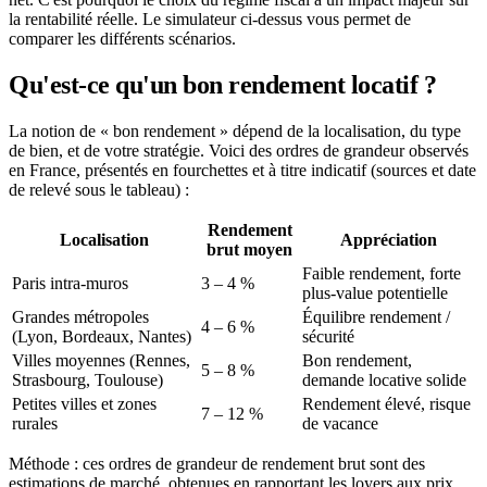
la rentabilité réelle. Le simulateur ci-dessus vous permet de
comparer les différents scénarios.
Qu'est-ce qu'un bon rendement locatif ?
La notion de « bon rendement » dépend de la localisation, du type
de bien, et de votre stratégie. Voici des ordres de grandeur observés
en France, présentés en fourchettes et à titre indicatif (sources et date
de relevé sous le tableau) :
Rendement
Localisation
Appréciation
brut moyen
Faible rendement, forte
Paris intra-muros
3 – 4 %
plus-value potentielle
Grandes métropoles
Équilibre rendement /
4 – 6 %
(Lyon, Bordeaux, Nantes)
sécurité
Villes moyennes (Rennes,
Bon rendement,
5 – 8 %
Strasbourg, Toulouse)
demande locative solide
Petites villes et zones
Rendement élevé, risque
7 – 12 %
rurales
de vacance
Méthode : ces ordres de grandeur de rendement brut sont des
estimations de marché, obtenues en rapportant les loyers aux prix