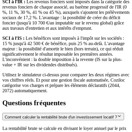
SCI à l'IR :
Les revenus fonciers sont imposés dans la catégorie des
revenus fonciers de chaque associé, au barème progressif de l'IR (0
%, 11 %, 30 %, 41 % ou 45 %), auxquels s'ajoutent les prélèvements
sociaux de 17,2 %. L'avantage : la possibilité de créer du déficit
foncier (jusqu'à 10 700 €/an imputable sur le revenu global) grâce
aux travaux d'entretien et aux intérêts d'emprunt.
SCI à l'IS :
Les bénéfices sont imposés à l'impôt sur les sociétés :
15 % jusqu'à 42 500 € de bénéfice, puis 25 % au-delà. L'avantage
majeur : la possibilité d'amortir le bien (hors terrain), ce qui réduit
significativement le résultat imposable les premières années.
L'inconvénient : la double imposition à la revente (IS sur la plus-
value + IR sur les dividendes distribués).
Utilisez le simulateur ci-dessus pour comparer les deux régimes avec
vos chiffres réels. Et pour une gestion fiscale automatisée, Coziloc
catégorise vos charges et prépare les éléments déclaratifs (2044,
2072) automatiquement.
Questions fréquentes
Comment calculer la rentabilité brute d'un investissement locatif ?
La rentabilité brute se calcule en divisant le loyer annuel par le prix