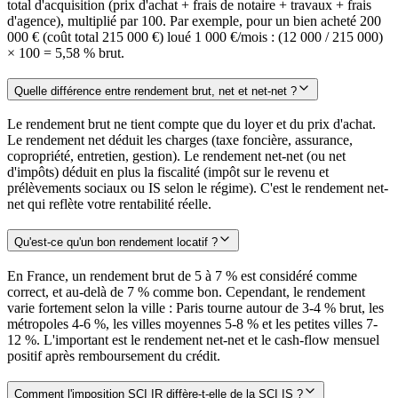
total d'acquisition (prix d'achat + frais de notaire + travaux + frais
d'agence), multiplié par 100. Par exemple, pour un bien acheté 200
000 € (coût total 215 000 €) loué 1 000 €/mois : (12 000 / 215 000)
× 100 = 5,58 % brut.
Quelle différence entre rendement brut, net et net-net ?
Le rendement brut ne tient compte que du loyer et du prix d'achat.
Le rendement net déduit les charges (taxe foncière, assurance,
copropriété, entretien, gestion). Le rendement net-net (ou net
d'impôts) déduit en plus la fiscalité (impôt sur le revenu et
prélèvements sociaux ou IS selon le régime). C'est le rendement net-
net qui reflète votre rentabilité réelle.
Qu'est-ce qu'un bon rendement locatif ?
En France, un rendement brut de 5 à 7 % est considéré comme
correct, et au-delà de 7 % comme bon. Cependant, le rendement
varie fortement selon la ville : Paris tourne autour de 3-4 % brut, les
métropoles 4-6 %, les villes moyennes 5-8 % et les petites villes 7-
12 %. L'important est le rendement net-net et le cash-flow mensuel
positif après remboursement du crédit.
Comment l'imposition SCI IR diffère-t-elle de la SCI IS ?