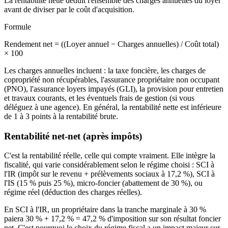
La rentabilité nette déduit l'ensemble des charges annuelles du loyer
avant de diviser par le coût d'acquisition.
Formule
Rendement net = ((Loyer annuel − Charges annuelles) / Coût total)
× 100
Les charges annuelles incluent : la taxe foncière, les charges de
copropriété non récupérables, l'assurance propriétaire non occupant
(PNO), l'assurance loyers impayés (GLI), la provision pour entretien
et travaux courants, et les éventuels frais de gestion (si vous
déléguez à une agence). En général, la rentabilité nette est inférieure
de 1 à 3 points à la rentabilité brute.
Rentabilité net-net (après impôts)
C'est la rentabilité réelle, celle qui compte vraiment. Elle intègre la
fiscalité, qui varie considérablement selon le régime choisi : SCI à
l'IR (impôt sur le revenu + prélèvements sociaux à 17,2 %), SCI à
l'IS (15 % puis 25 %), micro-foncier (abattement de 30 %), ou
régime réel (déduction des charges réelles).
En SCI à l'IR, un propriétaire dans la tranche marginale à 30 %
paiera 30 % + 17,2 % = 47,2 % d'imposition sur son résultat foncier
net. C'est pourquoi le choix du régime fiscal a un impact majeur sur